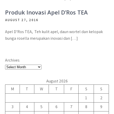
Produk Inovasi Apel D’Ros TEA
AUGUST 27, 2016
Apel D’Ros TEA, Teh kulit apel, daun wortel dan kelopak
bunga rosella merupakan inovasi dan […]
Archives
August 2026
M
T
W
T
F
S
S
1
2
3
4
5
6
7
8
9