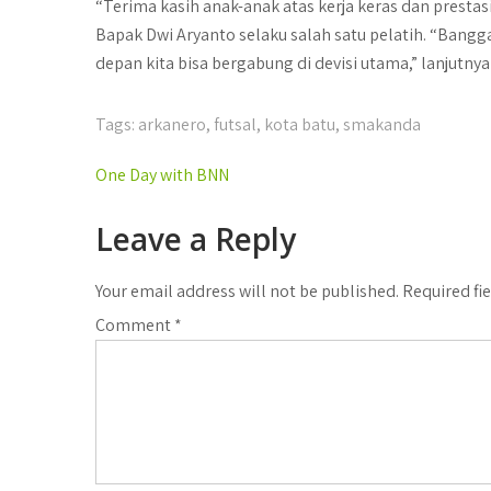
“Terima kasih anak-anak atas kerja keras dan prestasi
Bapak Dwi Aryanto selaku salah satu pelatih. “Bang
depan kita bisa bergabung di devisi utama,” lanjutnya
Tags:
arkanero
,
futsal
,
kota batu
,
smakanda
Post
One Day with BNN
navigation
Leave a Reply
Your email address will not be published.
Required fi
Comment
*