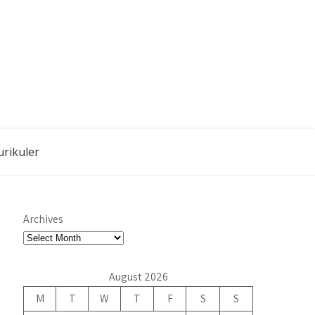
urikuler
Archives
August 2026
M
T
W
T
F
S
S