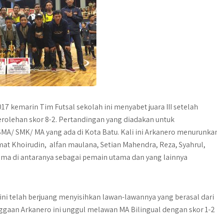
 kemarin Tim Futsal sekolah ini menyabet juara III setelah
olehan skor 8-2. Pertandingan yang diadakan untuk
SMA/ SMK/ MA yang ada di Kota Batu. Kali ini Arkanero menurunka
at Khoirudin, alfan maulana, Setian Mahendra, Reza, Syahrul,
Lima di antaranya sebagai pemain utama dan yang lainnya
ini telah berjuang menyisihkan lawan-lawannya yang berasal dari
ggaan Arkanero ini unggul melawan MA Bilingual dengan skor 1-2