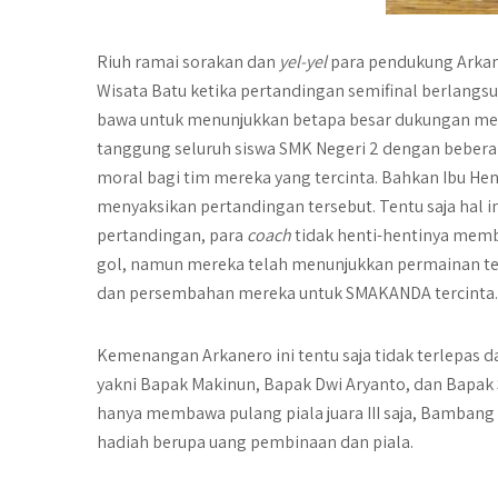
Riuh ramai sorakan dan
yel-yel
para pendukung Arka
Wisata Batu ketika pertandingan semifinal berlangs
bawa untuk menunjukkan betapa besar dukungan mer
tanggung seluruh siswa SMK Negeri 2 dengan beber
moral bagi tim mereka yang tercinta. Bahkan Ibu Hen
menyaksikan pertandingan tersebut. Tentu saja hal 
pertandingan, para
coach
tidak henti-hentinya memb
gol, namun mereka telah menunjukkan permainan ter
dan persembahan mereka untuk SMAKANDA tercinta.
Kemenangan Arkanero ini tentu saja tidak terlepas d
yakni Bapak Makinun, Bapak Dwi Aryanto, dan Bapak S
hanya membawa pulang piala juara III saja, Bambang
hadiah berupa uang pembinaan dan piala.