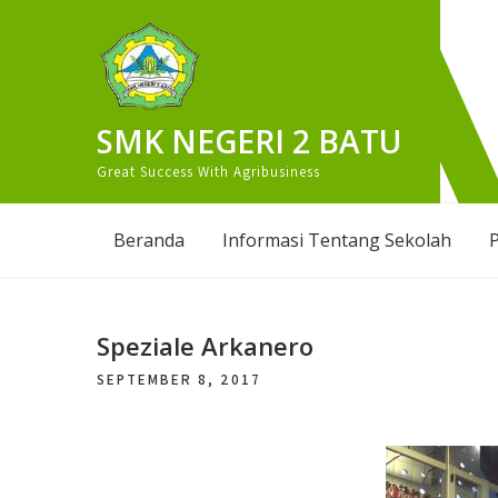
Skip
to
content
SMK NEGERI 2 BATU
Great Success With Agribusiness
Beranda
Informasi Tentang Sekolah
P
Speziale Arkanero
SEPTEMBER 8, 2017