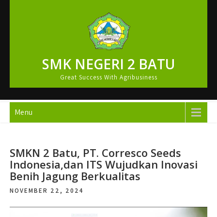
Skip
to
content
SMK NEGERI 2 BATU
Great Success With Agribusiness
Menu
SMKN 2 Batu, PT. Corresco Seeds
Indonesia,dan ITS Wujudkan Inovasi
Benih Jagung Berkualitas
NOVEMBER 22, 2024