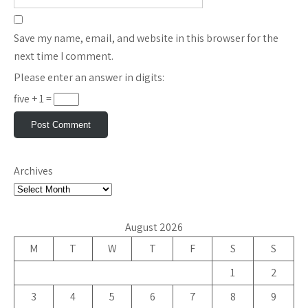
Save my name, email, and website in this browser for the
next time I comment.
Please enter an answer in digits:
five + 1 =
Archives
August 2026
M
T
W
T
F
S
S
1
2
3
4
5
6
7
8
9