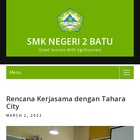
Skip
to
content
SMK NEGERI 2 BATU
Great Success With Agribusiness
Menu
Rencana Kerjasama dengan Tahara
City
MARCH 2, 2023