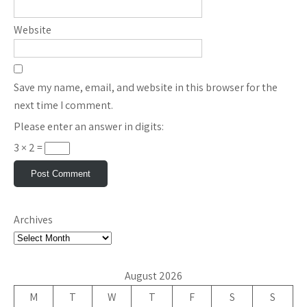
Website
Save my name, email, and website in this browser for the
next time I comment.
Please enter an answer in digits:
3 × 2 =
Archives
August 2026
M
T
W
T
F
S
S