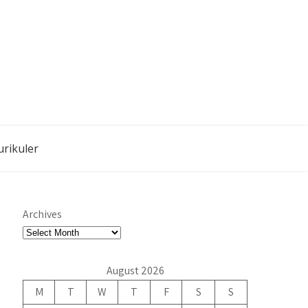
urikuler
Archives
August 2026
M
T
W
T
F
S
S