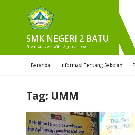
Skip
to
content
SMK NEGERI 2 BATU
Great Success With Agribusiness
Beranda
Informasi Tentang Sekolah
P
Tag:
UMM