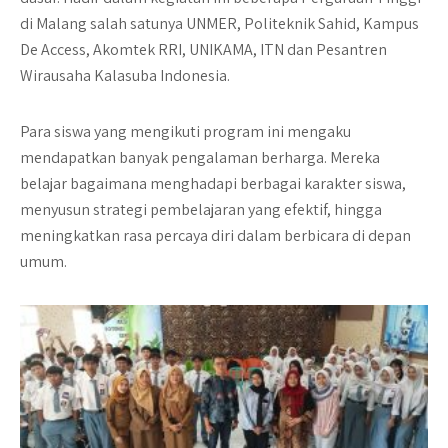
di Malang salah satunya UNMER, Politeknik Sahid, Kampus
De Access, Akomtek RRI, UNIKAMA, ITN dan Pesantren
Wirausaha Kalasuba Indonesia.
Para siswa yang mengikuti program ini mengaku
mendapatkan banyak pengalaman berharga. Mereka
belajar bagaimana menghadapi berbagai karakter siswa,
menyusun strategi pembelajaran yang efektif, hingga
meningkatkan rasa percaya diri dalam berbicara di depan
umum.