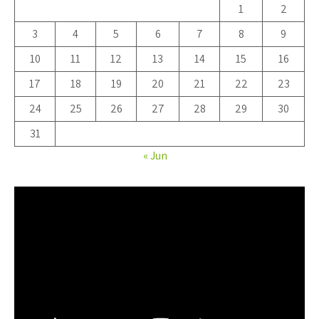
1
2
3
4
5
6
7
8
9
10
11
12
13
14
15
16
17
18
19
20
21
22
23
24
25
26
27
28
29
30
31
« Jun