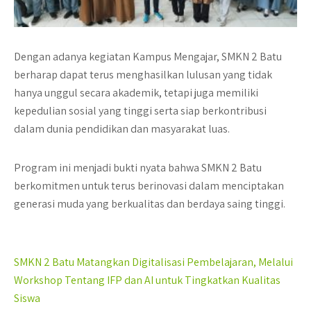
Dengan adanya kegiatan Kampus Mengajar, SMKN 2 Batu
berharap dapat terus menghasilkan lulusan yang tidak
hanya unggul secara akademik, tetapi juga memiliki
kepedulian sosial yang tinggi serta siap berkontribusi
dalam dunia pendidikan dan masyarakat luas.
Program ini menjadi bukti nyata bahwa SMKN 2 Batu
berkomitmen untuk terus berinovasi dalam menciptakan
generasi muda yang berkualitas dan berdaya saing tinggi.
Post
SMKN 2 Batu Matangkan Digitalisasi Pembelajaran, Melalui
navigation
Workshop Tentang IFP dan AI untuk Tingkatkan Kualitas
Siswa