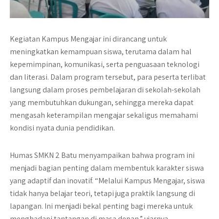
Kegiatan Kampus Mengajar ini dirancang untuk
meningkatkan kemampuan siswa, terutama dalam hal
kepemimpinan, komunikasi, serta penguasaan teknologi
dan literasi. Dalam program tersebut, para peserta terlibat
langsung dalam proses pembelajaran di sekolah-sekolah
yang membutuhkan dukungan, sehingga mereka dapat
mengasah keterampilan mengajar sekaligus memahami
kondisi nyata dunia pendidikan.
Humas SMKN 2 Batu menyampaikan bahwa program ini
menjadi bagian penting dalam membentuk karakter siswa
yang adaptif dan inovatif. “Melalui Kampus Mengajar, siswa
tidak hanya belajar teori, tetapi juga praktik langsung di
lapangan. Ini menjadi bekal penting bagi mereka untuk
menghadapi tantangan di masa depan,” ujarnya.