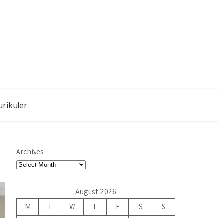
urikuler
Archives
August 2026
M
T
W
T
F
S
S