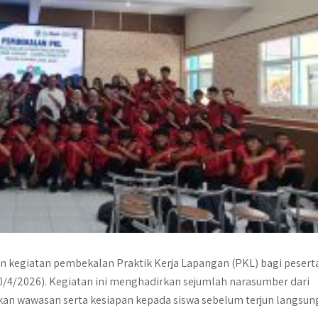
n kegiatan pembekalan Praktik Kerja Lapangan (PKL) bagi pesert
30/4/2026). Kegiatan ini menghadirkan sejumlah narasumber dari
kan wawasan serta kesiapan kepada siswa sebelum terjun langsun