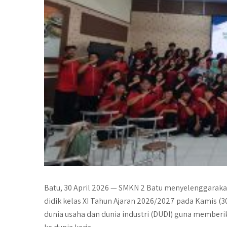
Batu, 30 April 2026 — SMKN 2 Batu menyelenggaraka
didik kelas XI Tahun Ajaran 2026/2027 pada Kamis (
dunia usaha dan dunia industri (DUDI) guna memberi