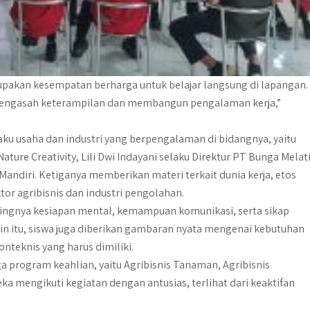
upakan kesempatan berharga untuk belajar langsung di lapangan.
mengasah keterampilan dan membangun pengalaman kerja,”
aku usaha dan industri yang berpengalaman di bidangnya, yaitu
ature Creativity, Lili Dwi Indayani selaku Direktur PT Bunga Melati
Mandiri. Ketiganya memberikan materi terkait dunia kerja, etos
ktor agribisnis dan industri pengolahan.
ngnya kesiapan mental, kemampuan komunikasi, serta sikap
ain itu, siswa juga diberikan gambaran nyata mengenai kebutuhan
onteknis yang harus dimiliki.
iga program keahlian, yaitu Agribisnis Tanaman, Agribisnis
ka mengikuti kegiatan dengan antusias, terlihat dari keaktifan