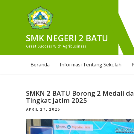
Skip
to
content
SMK NEGERI 2 BATU
Great Success With Agribusiness
Beranda
Informasi Tentang Sekolah
P
SMKN 2 BATU Borong 2 Medali da
Tingkat Jatim 2025
APRIL 27, 2025