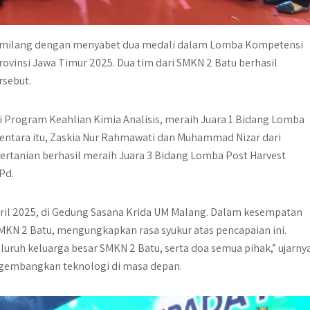
gemilang dengan menyabet dua medali dalam Lomba Kompetensi
ovinsi Jawa Timur 2025. Dua tim dari SMKN 2 Batu berhasil
rsebut.
i Program Keahlian Kimia Analisis, meraih
Juara 1 Bidang Lomba
ementara itu, Zaskia Nur Rahmawati dan Muhammad Nizar dari
ertanian berhasil meraih
Juara 3 Bidang Lomba Post Harvest
Pd.
pril 2025, di Gedung Sasana Krida UM Malang. Dalam kesempatan
SMKN 2 Batu, mengungkapkan rasa syukur atas pencapaian ini.
luruh keluarga besar SMKN 2 Batu, serta doa semua pihak,” ujarnya
ngembangkan teknologi di masa depan.