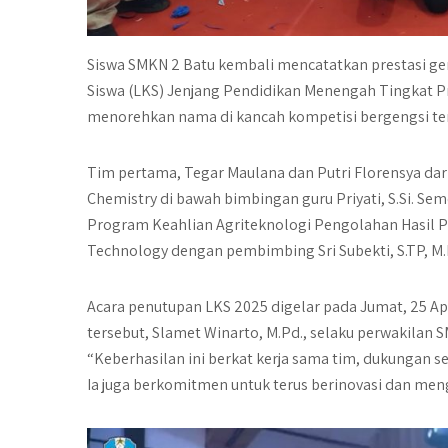
Siswa SMKN 2 Batu kembali mencatatkan prestasi 
Siswa (LKS) Jenjang Pendidikan Menengah Tingkat Pr
menorehkan nama di kancah kompetisi bergengsi te
Tim pertama, Tegar Maulana dan Putri Florensya dar
Chemistry
di bawah bimbingan guru Priyati, S.Si. S
Program Keahlian Agriteknologi Pengolahan Hasil P
Technology
dengan pembimbing Sri Subekti, S.TP, M.
Acara penutupan LKS 2025 digelar pada Jumat, 25 A
tersebut, Slamet Winarto, M.Pd., selaku perwakilan 
“Keberhasilan ini berkat kerja sama tim, dukungan se
Ia juga berkomitmen untuk terus berinovasi dan me