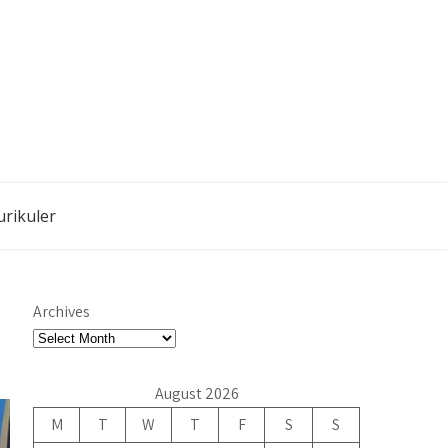
urikuler
Archives
August 2026
M
T
W
T
F
S
S