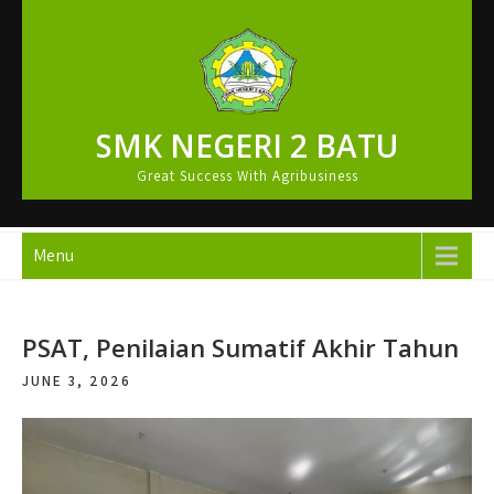
Skip
to
content
SMK NEGERI 2 BATU
Great Success With Agribusiness
Menu
PSAT, Penilaian Sumatif Akhir Tahun
JUNE 3, 2026