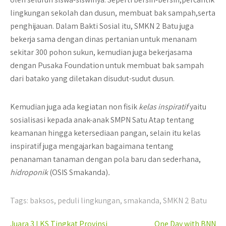
lingkungan sekolah dan dusun, membuat bak sampah,serta
penghijauan. Dalam Bakti Sosial itu, SMKN 2 Batu juga
bekerja sama dengan dinas pertanian untuk menanam
sekitar 300 pohon sukun, kemudian juga bekerjasama
dengan Pusaka Foundation untuk membuat bak sampah
dari batako yang diletakan disudut-sudut dusun.
Kemudian juga ada kegiatan non fisik
kelas inspiratif
yaitu
sosialisasi kepada anak-anak SMPN Satu Atap tentang
keamanan hingga ketersediaan pangan, selain itu kelas
inspiratif juga mengajarkan bagaimana tentang
penanaman tanaman dengan pola baru dan sederhana,
hidroponik
(OSIS Smakanda)
.
Tags:
baksos
,
peduli lingkungan
,
smakanda
,
SMKN 2 Batu
Post
Juara 3 LKS Tingkat Provinsi
One Day with BNN