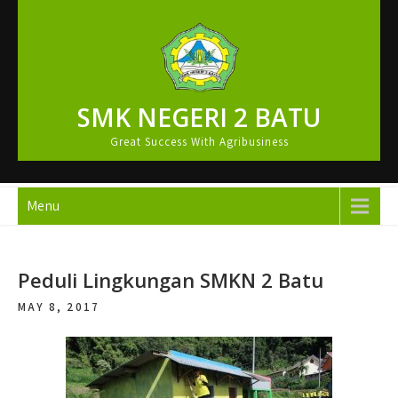
Skip
to
content
SMK NEGERI 2 BATU
Great Success With Agribusiness
Menu
Peduli Lingkungan SMKN 2 Batu
MAY 8, 2017