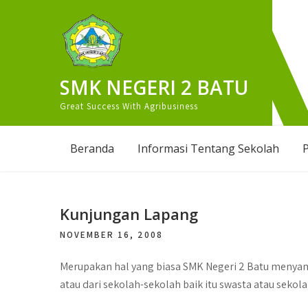
Skip
to
content
SMK NEGERI 2 BATU
Great Success With Agribusiness
Beranda
Informasi Tentang Sekolah
P
Kunjungan Lapang
NOVEMBER 16, 2008
Merupakan hal yang biasa SMK Negeri 2 Batu menyamb
atau dari sekolah-sekolah baik itu swasta atau sekola