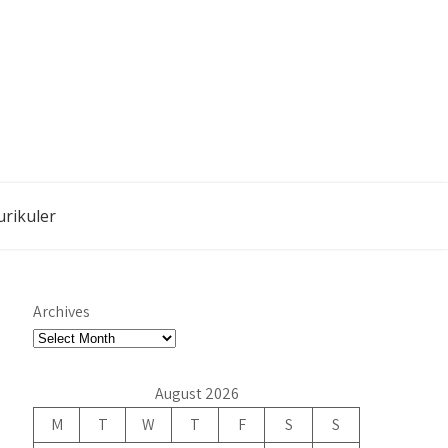
urikuler
Archives
August 2026
M
T
W
T
F
S
S