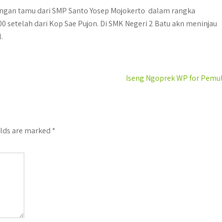
angan tamu dari SMP Santo Yosep Mojokerto dalam rangka
0 setelah dari Kop Sae Pujon. Di SMK Negeri 2 Batu akn meninjau
.
Iseng Ngoprek WP for Pemu
elds are marked
*