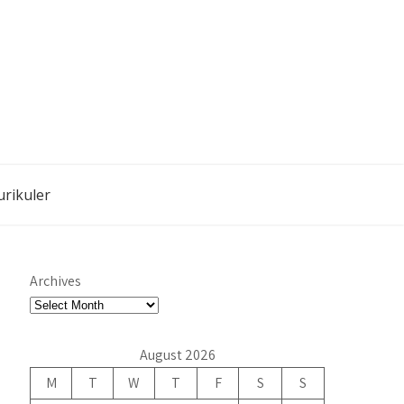
urikuler
Archives
August 2026
M
T
W
T
F
S
S