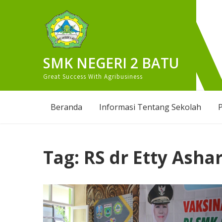
Skip
to
content
SMK NEGERI 2 BATU
Great Success With Agribusiness
Beranda
Informasi Tentang Sekolah
P
Tag:
RS dr Etty Asha