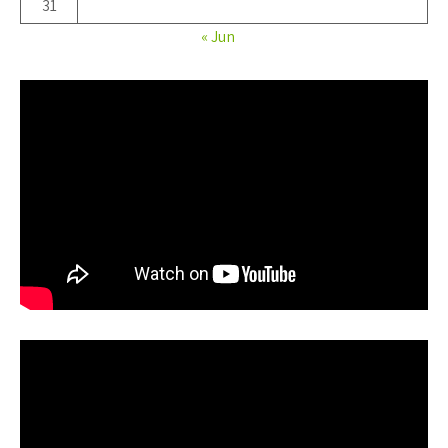
31
« Jun